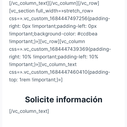
[/vc_column_text][/vc_column][/vc_row]
[vc_section full_width=»stretch_row»
css=».vc_custom_1684447497256{padding-
right: 0px !important;padding-left: 0px
!important;background-color: #ccdbea
!important;}»][vc_row][vc_column
css=».vc_custom_1684447439369{padding-
right: 10% !important;padding-left: 10%
!important;}»][vc_column_text
css=».vc_custom_1684447460410{padding-
top: 1rem !important;}»]
Solicite información
[/vc_column_text]