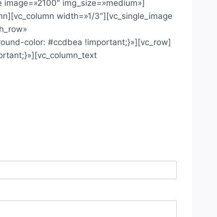
age image=»2100″ img_size=»medium»]
n][vc_column width=»1/3″][vc_single_image
ch_row»
ound-color: #ccdbea !important;}»][vc_row]
rtant;}»][vc_column_text