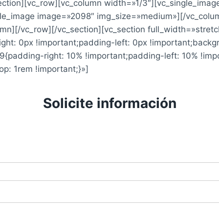
section][vc_row][vc_column width=»1/3″][vc_single_im
ngle_image image=»2098″ img_size=»medium»][/vc_colum
][/vc_row][/vc_section][vc_section full_width=»stret
t: 0px !important;padding-left: 0px !important;backgr
adding-right: 10% !important;padding-left: 10% !impo
: 1rem !important;}»]
Solicite información