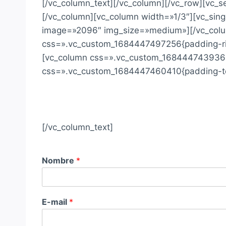
[/vc_column_text][/vc_column][/vc_row][vc_
[/vc_column][vc_column width=»1/3″][vc_si
image=»2096″ img_size=»medium»][/vc_column
css=».vc_custom_1684447497256{padding-righ
[vc_column css=».vc_custom_1684447439369{p
css=».vc_custom_1684447460410{padding-top
[/vc_column_text]
Nombre
*
E-mail
*