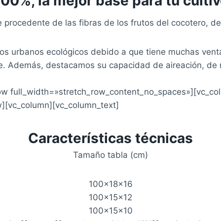
100%, la mejor base para tu culti
 procedente de las fibras de los frutos del cocotero, d
rtos urbanos ecológicos debido a que tiene muchas vent
le. Además, destacamos su capacidad de aireación, de re
row full_width=»stretch_row_content_no_spaces»][vc_c
w][vc_column][vc_column_text]
Características técnicas
Tamaño tabla (cm)
100×18×16
100×15×12
100×15×10