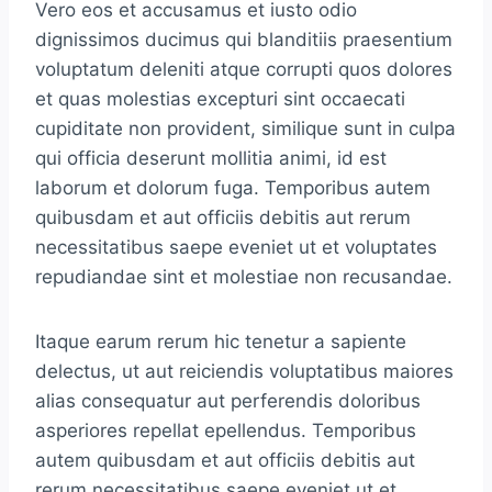
Vero eos et accusamus et iusto odio
dignissimos ducimus qui blanditiis praesentium
voluptatum deleniti atque corrupti quos dolores
et quas molestias excepturi sint occaecati
cupiditate non provident, similique sunt in culpa
qui officia deserunt mollitia animi, id est
laborum et dolorum fuga. Temporibus autem
quibusdam et aut officiis debitis aut rerum
necessitatibus saepe eveniet ut et voluptates
repudiandae sint et molestiae non recusandae.
Itaque earum rerum hic tenetur a sapiente
delectus, ut aut reiciendis voluptatibus maiores
alias consequatur aut perferendis doloribus
asperiores repellat epellendus. Temporibus
autem quibusdam et aut officiis debitis aut
rerum necessitatibus saepe eveniet ut et