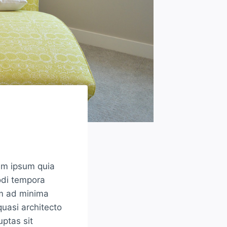
em ipsum quia
odi tempora
im ad minima
quasi architecto
ptas sit