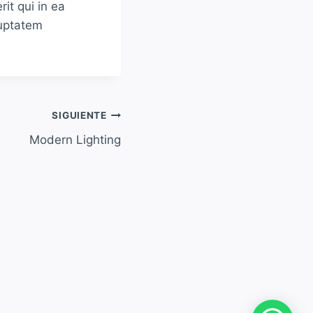
it qui in ea
luptatem
SIGUIENTE
Modern Lighting