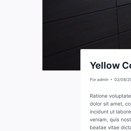
Yellow C
Por
admin
02/08/2
Ratione voluptat
dolor sit amet, c
incidunt ut labo
veniam, quis nost
beatae vitae dict