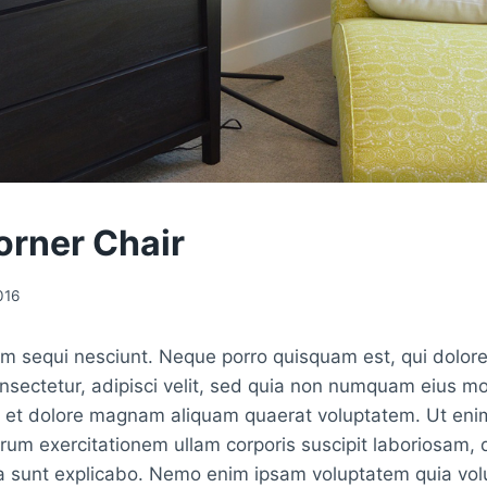
orner Chair
016
em sequi nesciunt. Neque porro quisquam est, qui dolor
onsectetur, adipisci velit, sed quia non numquam eius m
re et dolore magnam aliquam quaerat voluptatem. Ut en
rum exercitationem ullam corporis suscipit laboriosam, 
a sunt explicabo. Nemo enim ipsam voluptatem quia volu