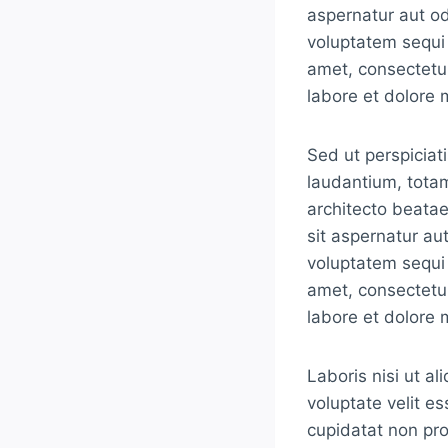
aspernatur aut od
voluptatem sequi 
amet, consectetur
labore et dolore
Sed ut perspiciat
laudantium, totam
architecto beata
sit aspernatur au
voluptatem sequi 
amet, consectetur
labore et dolore
Laboris nisi ut a
voluptate velit es
cupidatat non proi